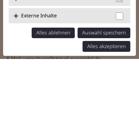
Externe Inhalte
Alles ablehnen
Auswahl speichern
Pfälzer Gäßchen 5
95632 Wunsiedel
Alles akzeptieren
Telefon:
+49 92 32 99 280
E-Mail:
verwaltung@stjosef-wunsiedel.de
Quicklinks
St. Josef
Tagesstätten
Wohnen
Flexible Hilfen
Frühförderung
Jobs + Karriere